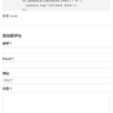
          vt.updateCallbackDone.then(() => {

            console.log('Callback Done');

          });

          vt.finished.then(() => {

标签: none
            console.log('Transition Finished');

          });

        } else {

          document.documentElement.classList.toggle('dark');

添加新评论
        }

      });

称呼
    }

  </script>

  <style>

Email
    html,

    body {

      margin: 0;

网站
      height: 100%;

      display: flex;

      flex-direction: column;

      align-items: center;

内容
    }

    html {

      background-color: #fff;

    }

    button {
