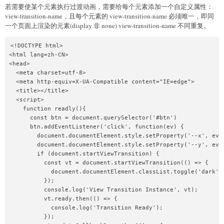
若需要使某个元素执行过渡动画，需要给每个元素添加一个自定义属性：
view-transition-name，且每个元素的 view-transition-name 必须唯一，即同
一个页面上渲染的元素(display 非 none) view-transition-name 不同重复。
<!DOCTYPE html>

<html lang=zh-CN>

<head>

  <meta charset=utf-8>

  <meta http-equiv=X-UA-Compatible content="IE=edge">

  <title></title>

  <script>

    function readly(){

      const btn = document.querySelector('#btn')

      btn.addEventListener('click', function(ev) {

        document.documentElement.style.setProperty('--x', ev.c
        document.documentElement.style.setProperty('--y', ev.c
        if (document.startViewTransition) {

          const vt = document.startViewTransition(() => {

            document.documentElement.classList.toggle('dark');
          });

          console.log('View Transition Instance', vt);

          vt.ready.then(() => {

            console.log('Transition Ready');

          });
