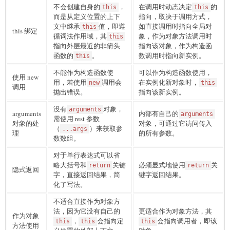
不会创建自身的
，
在调用时动态决定
的
this
this
而是从定义位置的上下
指向，取决于调用方式，
文中继承
值，即遵
如直接调用时指向全局对
this
this 绑定
循词法作用域，其
象，作为对象方法调用时
this
指向外层最近的非箭头
指向该对象，作为构造函
函数的
。
数调用时指向新实例。
this
不能作为构造函数使
可以作为构造函数使用，
使用 new
用，若使用
调用会
在实例化新对象时，
new
this
调用
抛出错误。
指向该新实例。
没有
对象，
arguments
arguments
内部有自己的
arguments
需使用 rest 参数
对象的处
对象，可通过它访问传入
（
）来获取参
...args
理
的所有参数。
数数组。
对于单行表达式可以省
略大括号和
关键
必须显式地使用
关
return
return
隐式返回
字，直接返回结果，简
键字返回结果。
化了写法。
不适合直接作为对象方
法，因为它没有自己的
更适合作为对象方法，其
作为对象
，
会指向定
会指向调用者，即该
this
this
this
方法使用