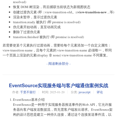
resolved)
恢复 DOM 树渲染，而后捕获当前状态为新视图状态
、
::view-transition-new
创建过渡伪元素 (即 ::view-transition-old
...等)
渲染未暂停，显示过渡伪元素
transition.ready 被执行 (即 promise is resolved)
伪元素开始动画，直至动画完成
删除了过渡伪元素
transition.finished 被执行 (即 promise is resolved)
若需要使某个元素执行过渡动画，需要给每个元素添加一个自定义属性：
view-transition-name，且每个元素的 view-transition-name 必须唯一，即同
一个页面上渲染的元素(display 非 none) view-transition-name 不同重复。
- 阅读剩余部分 -
EventSource实现服务端与客户端通信案例实战
作者:
千里不留行
时间:
2025-01-20
分类:
javascript
评论
EventSource基本介绍
EventSource是一种用于实现服务器推送事件的Ｗeb API，它允许服
务器向客户端发送数据流，而无需客户端发出请求。EventSource架
构的设计思想是建立一种持久连接，通过这个连接发送事件流，以