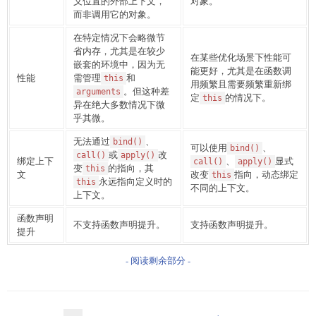
义位置的外部上下文，
对象。
而非调用它的对象。
在特定情况下会略微节
省内存，尤其是在较少
在某些优化场景下性能可
嵌套的环境中，因为无
能更好，尤其是在函数调
性能
需管理
和
this
用频繁且需要频繁重新绑
。但这种差
arguments
定
的情况下。
this
异在绝大多数情况下微
乎其微。
无法通过
、
bind()
可以使用
、
bind()
或
改
call()
apply()
绑定上下
、
显式
call()
apply()
变
的指向，其
this
文
改变
指向，动态绑定
this
永远指向定义时的
this
不同的上下文。
上下文。
函数声明
不支持函数声明提升。
支持函数声明提升。
提升
- 阅读剩余部分 -