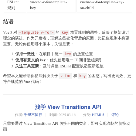
ESLint
vue/no-v-for-template-
vue/no-v-for-template-key-
规则
key
on-child
结语
Vue 3 对
的
放置规则的调整，反映了框架设计
<template v-for>
key
理念的演进。作为开发者，理解这些变化背后的原因，比记住规则本身更
重要。无论你使用哪个版本，关键是要：
保持一致性
：在项目中统一
的放置位置
key
使用有意义的 key
：优先使用唯一 ID 而非数组索引
关注工具更新
：及时调整 ESLint 配置以适应新规范
希望本文能帮助你彻底解决关于
和
的困惑，写出更高效、更
v-for
key
符合规范的 Vue 代码！
浅学 View Transitions API
作者:
千里不留行
时间:
2025-03-16
分类:
HTML5
评论
只需要通过 View Transitions API 切换不同的类名，即可实现流畅的切换动
画