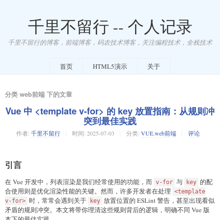
千里不留行 -- 个人记录
千里不留行的博客，前端博客，码农技术博客，关注编程技术，全栈技术
首页
HTML5演示
关于
分类 web前端 下的文章
Vue 中 <template v-for> 的 key 放置指南：从规则冲
突到最佳实践
作者:
千里不留行
时间:
2025-07-03
分类:
VUE
,
web前端
评论
引言
在 Vue 开发中，列表渲染是我们经常使用的功能，而
与
的配
v-for
key
合使用则是优化渲染性能的关键。然而，许多开发者在处理
<template
时，常常会遇到关于
放置位置的 ESLint 警告，甚至出现看似
v-for>
key
矛盾的规则冲突。本文将带你理清这些规则背后的逻辑，明确不同 Vue 版
本下的最佳实践。