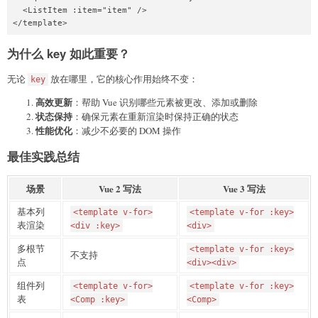
  <ListItem :item="item" />

</template>
为什么 key 如此重要？
无论
放在哪里，它的核心作用始终不变：
key
高效更新
：帮助 Vue 识别哪些元素被更改、添加或删除
状态保持
：确保元素在重新渲染时保持正确的状态
性能优化
：减少不必要的 DOM 操作
最佳实践总结
场景
Vue 2 写法
Vue 3 写法
基本列
<template v-for>
<template v-for :key>
表渲染
<div :key>
<div>
多根节
<template v-for :key>
不支持
点
<div><div>
组件列
<template v-for>
<template v-for :key>
表
<Comp :key>
<Comp>