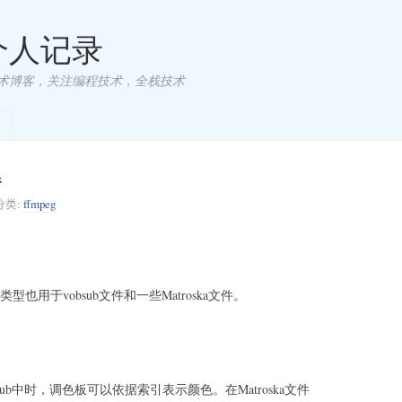
 个人记录
术博客，关注编程技术，全栈技术
器
分类:
ffmpeg
类型也用于vobsub文件和一些Matroska文件。
b中时，调色板可以依据索引表示颜色。在Matroska文件