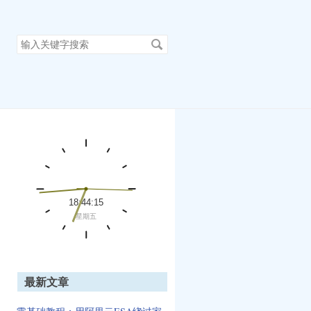
搜
索
关
键
字
最新文章