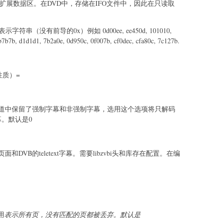
在扩展数据区。在DVD中，存储在IFO文件中，因此在只读取
符串（没有前导的0x）例如 0d00ee, ee450d, 101010,
7b7b7b, d1d1d1, 7b2a0e, 0d950c, 0f007b, cf0dec, cfa80c, 7c127b.
性质）=
道中保留了强制字幕和非强制字幕，选用这个选项将只解码
。默认是0
letext页面和DVB的teletext字幕。需要libzvbi头和库存在配置。在编
用
表示所有页，没有匹配的页都被丢弃。默认是