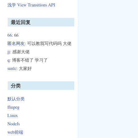
浅学 View Transitions API
最近回复
66
: 66
匿名网友
: 可以教我写代码吗 大佬
jj
: 感谢大佬
q
: 博客不错了 学习了
sunlc
: 大家好
分类
默认分类
ffmpeg
Linux
NodeJs
web前端