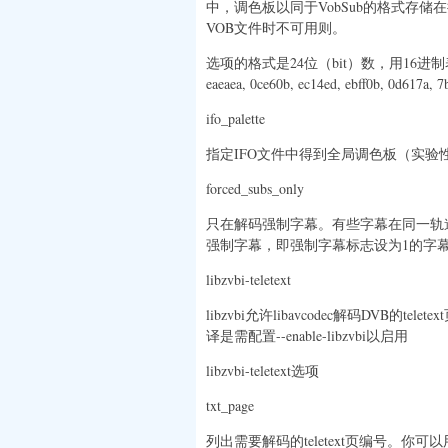
中，调色板以同于VobSub的格式存储
VOB文件时不可用则。
选项的格式是24位（bit）数，用16进制表示字
eaeaea, 0ce60b, ec14ed, ebff0b, 0d617a, 
ifo_palette
指定IFO文件中得到全局调色板（实验
forced_subs_only
只在解码强制字幕。有些字幕在同一轨
强制字幕，即强制字幕标志设为1的字幕
libzvbi-teletext
libzvbi允许libavcodec解码DVB的te
译是需配置--enable-libzvbi以启用
libzvbi-teletext选项
txt_page
列出需要解码的teletext页编号。你可以