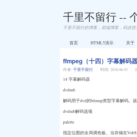
千里不留行 --
千里不留行的博客，前端博客，码农技
首页
HTML5演示
关于
ffmpeg（十四）字幕解码
作者:
千里不留行
时间:
2018-06-03
14 字幕解码器
dvdsub
解码用于dvd的bitmap类型字幕解码。该
dvdsub解码选项
palette
指定位图的全局调色板。当存储在VobSu