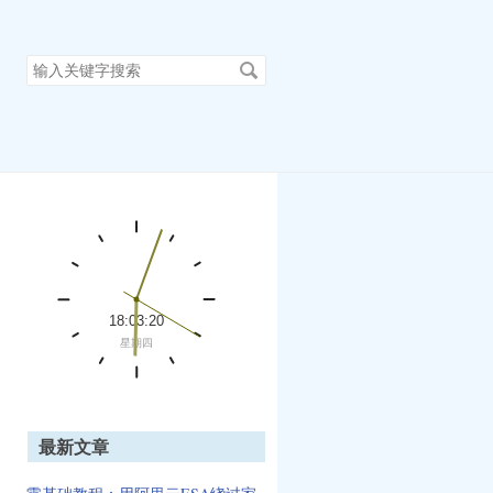
搜
索
关
键
字
最新文章