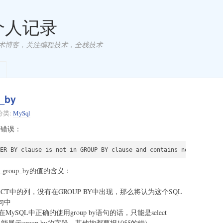
 个人记录
术博客，关注编程技术，全栈技术
p_by
分类:
MySql
下错误：
l_group_by的值的含义：
ECT中的列，没有在GROUP BY中出现，那么将认为这个SQL
句中
们要在MySQL中正确的使用group by语句的话，只能是select
lumn1(即只能展示group by的字段，其他均都要报1055的错)