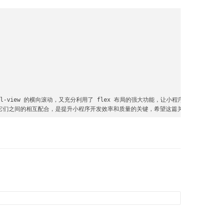
ll-view 的横向滚动，又充分利用了 flex 布局的强大功能，让小程序界面更加
之间的相互配合，是提升小程序开发效率和质量的关键，希望这篇关于 scroll-v