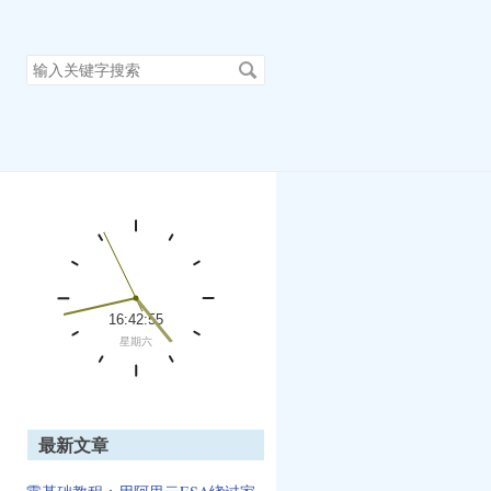
搜
索
关
键
字
最新文章