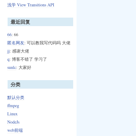
浅学 View Transitions API
最近回复
66
: 66
匿名网友
: 可以教我写代码吗 大佬
jj
: 感谢大佬
q
: 博客不错了 学习了
美观、交互更加流畅。在实际开发中，遇到类似布局与滚动组件结合的问题时，一定要牢记 
sunlc
: 大家好
iew 与 flex 布局的小技巧能够帮助到大家在小程序开发之路上少踩一些坑。
分类
默认分类
ffmpeg
Linux
NodeJs
web前端