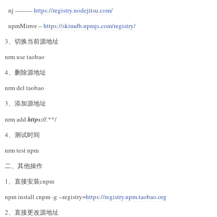
nj ---------
https://registry.nodejitsu.com/
npmMirror --
https://skimdb.npmjs.com/registry/
3、切换当前源地址
nrm use taobao
4、删除源地址
nrm del taobao
3、添加源地址
nrm add
https://
.
**/
4、测试时间
nrm test npm
二、其他操作
1、直接安装cnpm
npm install cnpm -g --registry=
https://registry.npm.taobao.org
2、直接更改源地址