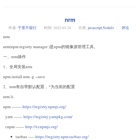
nrm
作者:
千里不留行
时间:
2022-03-24
分类:
javascript
,
NodeJs
评论
nrm
nrm(npm registry manager )是npm的镜像源管理工具。
一、nrm操作
1、全局安装nrm
npm install nrm -g --save
2、nrm有自带默认配置，*为当前的配置
nrm ls
npm --------
https://registry.npmjs.org/
yarn -------
https://registry.yarnpkg.com/
cnpm -------
http://r.cnpmjs.org/
taobao -----
https://registry.npm.taobao.org/