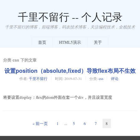
千里不留行 -- 个人记录
千里不留行的博客，前端博客，码农技术博客，关注编程技术，全栈技术
首页
HTML5演示
关于
分类 css 下的文章
设置position（absolute,fixed）导致flex布局不生效
作者:
千里不留行
时间:
2019-07-31
分类:
css
评论
将要设置display：flex的dom外面在套一个div，并且设置宽度
« 前一页
1
...
5
6
7
8