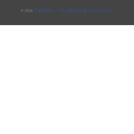
© 2026
千里不留行 -- 个人记录
.
京ICP备15045606号-1
.