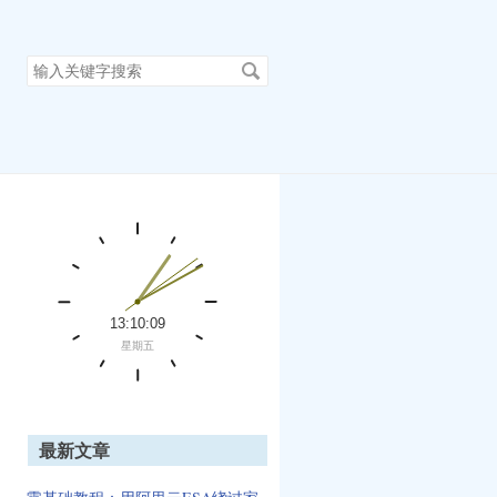
搜
索
关
键
字
最新文章