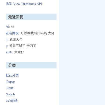
浅学 View Transitions API
最近回复
66
: 66
匿名网友
: 可以教我写代码吗 大佬
jj
: 感谢大佬
q
: 博客不错了 学习了
sunlc
: 大家好
分类
默认分类
ffmpeg
Linux
NodeJs
web前端