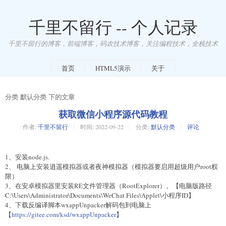
千里不留行 -- 个人记录
千里不留行的博客，前端博客，码农技术博客，关注编程技术，全栈技术
首页
HTML5演示
关于
分类 默认分类 下的文章
获取微信小程序源代码教程
作者:
千里不留行
时间:
2022-09-22
分类:
默认分类
评论
1、安装node.js.
2、 电脑上安装逍遥模拟器或者夜神模拟器（模拟器要启用超级用户root权
限）
3、在安卓模拟器里安装RE文件管理器（RootExplorer）。【电脑版路径
C:\Users\Administrator\Documents\WeChat Files\Applet\小程序ID】
4、下载反编译脚本wxappUnpacker解码包到电脑上
【
https://gitee.com/ksd/wxappUnpacker
】