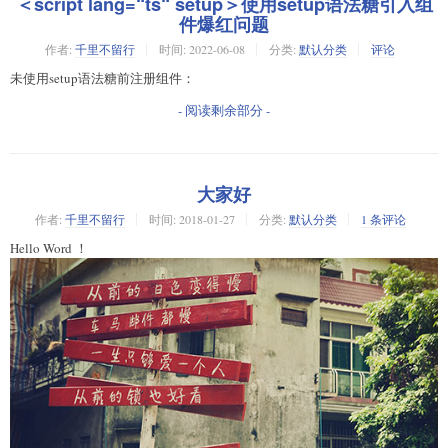
＜script lang=“ts“ setup＞使用setup语法糖引入组
件爆红问题
作者:
千里不留行
时间:
2022-06-08
分类:
默认分类
评论
未使用setup语法糖前注册组件：
- 阅读剩余部分 -
大家好
作者:
千里不留行
时间:
2018-01-27
分类:
默认分类
1 条评论
Hello Word ！